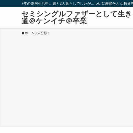
7年の別居生活中…娘と2人暮らしでしたが…ついに離婚そんな独身
セミシングルファザーとして生き
道＠ケンイチ＠卒業
ホーム
未分類