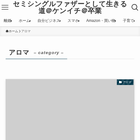
セミシングルファザーとして生きる
道＠ケンイチ＠卒業
離婚
ホーム
自分ビジネス
スマホ
Amazon・買い物
子育て
ホーム
アロマ
アロマ
– category –
アロマ