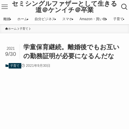
セミシングルファザーとして生きる
道＠ケンイチ＠卒業
離婚
ホーム
自分ビジネス
スマホ
Amazon・買い物
子育て
ホーム
子育て
学童保育継続。離婚後でもお互い
2021
9/30
の勤務証明が必要になるんだな
2021年9月30日
子育て